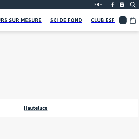
FR
RS SUR MESURE
SKI DE FOND
CLUB ESF
Mo
Hauteluce