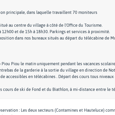
ion principale, dans laquelle travaillent 70 moniteurs
itué au centre du village à côté de l'Office du Tourisme.
 à 12h00 et de 15h à 18h30. Parkings et services à proximité.
sition dans nos bureaux situés au départ du télécabine de Mon
b Piou Piou le matin uniquement pendant les vacances scolair
ntrebas de la garderie à la sortie du village en direction de N
e accessibles en télécabines . Départ des cours tous niveaux 
ours de ski de Fond et du Biathlon, à mi-distance entre le t
réservation : Les deux secteurs (Contamines et Hauteluce) comm